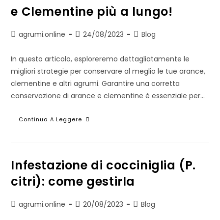
e Clementine più a lungo!
Autore
Articolo
Categoria
agrumi.online
24/08/2023
Blog
dell'articolo:
pubblicato:
dell'articolo:
In questo articolo, esploreremo dettagliatamente le
migliori strategie per conservare al meglio le tue arance,
clementine e altri agrumi. Garantire una corretta
conservazione di arance e clementine è essenziale per…
Come
Continua A Leggere
Conservare
Le
Tue
Arance
E
Clementine
Infestazione di cocciniglia (P.
Più
A
citri): come gestirla
Lungo!
Autore
Articolo
Categoria
agrumi.online
20/08/2023
Blog
dell'articolo:
pubblicato:
dell'articolo: