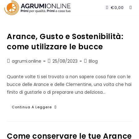
Salta
€
0,00
al
contenuto
Arance, Gusto e Sostenibilità:
come utilizzare le bucce
Autore
Articolo
Categoria
agrumi.online
25/08/2023
Blog
dell'articolo:
pubblicato:
dell'articolo:
Quante volte ti sei trovato a non sapere cosa fare con le
bucce delle Arance e delle Clementine, una volta che hai
finito di gustarle o di preparare una deliziosa…
Arance,
Continua A Leggere
Gusto
E
Sostenibilità:
Come
Utilizzare
Le
Come conservare le tue Arance
Bucce