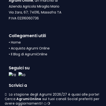
Agrumi Online
, un marchio di
Azienda Agricola Miraglia Mario
Via Zara, 67; 74016, Massafra TA
P.IVA 02316060736
Collegamenti utili
•
Home
•
Acquista Agrumi Online
•
Il Blog di AgrumiOnline
Seguici su
Scrivici a
info@agrumi.online
La stagione degli Agrumi 2026/27 è quasi alle porte!
Cerca
AgrumiOnline
sui tuoi canali Social preferiti per
avere aggiornamenti! 🍊🍋