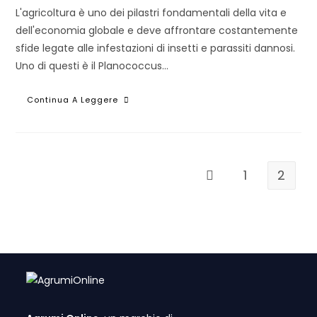
L'agricoltura è uno dei pilastri fondamentali della vita e
dell'economia globale e deve affrontare costantemente
sfide legate alle infestazioni di insetti e parassiti dannosi.
Uno di questi è il Planococcus…
Infestazione
Continua A Leggere
Di
Cocciniglia
(P.
Citri):
Come
Gestirla
1
2
Vai alla pagina prece