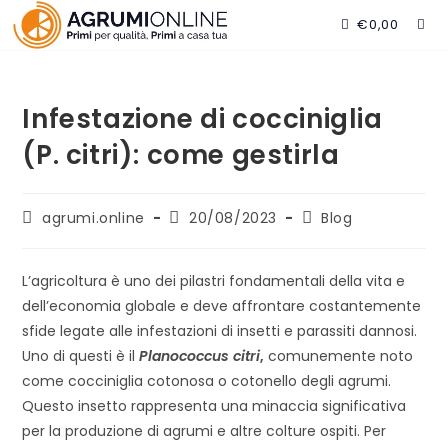
Salta
€
0,00
al
contenuto
Infestazione di cocciniglia
(P. citri): come gestirla
Autore
Articolo
Categoria
agrumi.online
20/08/2023
Blog
dell'articolo:
pubblicato:
dell'articolo:
L’agricoltura è uno dei pilastri fondamentali della vita e
dell’economia globale e deve affrontare costantemente
sfide legate alle infestazioni di insetti e parassiti dannosi.
Uno di questi è il
Planococcus citri
,
comunemente noto
come cocciniglia cotonosa o cotonello degli agrumi.
Questo insetto rappresenta una minaccia significativa
per la produzione di agrumi e altre colture ospiti. Per